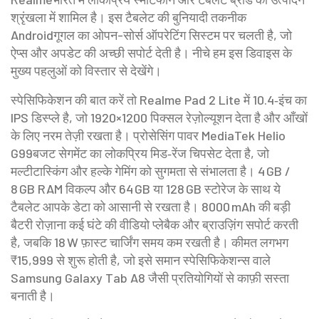
श्रृंखला में शामिल है। इस टैबलेट की बुनियादी तकनीक
Android
गूगल का ओपन-सोर्स ऑपरेटिंग सिस्टम
पर चलती है, जो
ऐप्स और अपडेट की अच्छी सपोर्ट देती है। नीचे हम इस डिवाइस के
मुख्य पहलुओं को विस्तार से देखेंगे।
स्पेसिफिकेशन की बात करें तो Realme Pad 2 Lite में 10.4‑इंच का
IPS डिस्प्ले है, जो 1920×1200 पिक्सल रेज़ोल्यूशन देता है और आँखों
के लिए नरम तेज़ी रखता है। प्रोसेसिंग पावर
MediaTek Helio
G99
बजट सेगमेंट का लोकप्रिय मिड‑रेंज चिपसेट
देता है, जो
मल्टीटास्किंग और हल्के गेमिंग को सुगमता से संभालता है। 4 GB /
8 GB RAM विकल्प और 64 GB या 128 GB स्टोरेज के साथ ये
टैबलेट आपके डेटा को आसानी से रखता है। 8000 mAh की बड़ी
बैटरी रोज़ाना कई घंटे की वीडियो प्लेबैक और ब्राउज़िंग सपोर्ट करती
है, जबकि 18 W फ़ास्ट चार्जिंग समय कम रखती है। कीमत लगभग
₹15,999 से शुरू होती है, जो इसे समान स्पेसिफिकेशन्स वाले
Samsung Galaxy Tab A8 जैसी प्रतियोगियों से काफ़ी सस्ता
बनाती है।