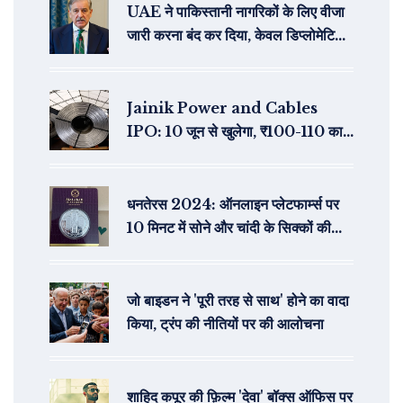
UAE ने पाकिस्तानी नागरिकों के लिए वीजा
जारी करना बंद कर दिया, केवल डिप्लोमेटिक
और ब्लू पासपोर्ट धारकों को अनुमति
Jainik Power and Cables
IPO: 10 जून से खुलेगा, ₹100-110 का
प्राइस बैंड, जानें निवेश के सारे दांव-पेंच
धनतेरस 2024: ऑनलाइन प्लेटफार्म्स पर
10 मिनट में सोने और चांदी के सिक्कों की
डिलीवरी
जो बाइडन ने 'पूरी तरह से साथ' होने का वादा
किया, ट्रंप की नीतियों पर की आलोचना
शाहिद कपूर की फ़िल्म 'देवा' बॉक्स ऑफिस पर