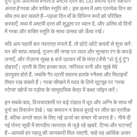
दुर्गा पूजा
आवश्यक बनाती है
अष्टमी व्रत को, (3) अष्टमी व्रत
सहयोग
करता है
गरबा और शक्ति स्तुति को। इस क्रम में आप प्रत्येक दिन का
थीम तय कर सकते हैं—पहला दिन माँ के विभिन्न रूपों को परिचित
करवाएँ, मध्य में अष्टमी व्रत की शुद्धता पर ध्यान दें, और अंतिम दो दिनों
में गरबा और शक्ति स्तुति के साथ उत्सव को ऊँचा रखें।
यदि आप पहली बार नवरात्र मनाते हैं, तो छोटे‑छोटे कदमों से शुरू करें:
घर की साफ‑सफ़ाई, पुजन की जगह पर लाल और सुनहरा रंग के कपड़े
लगाएँ, और रोज़ाना सुबह 6 बजे उठकर माँ के मंत्र (जैसे "ॐ दुं दुं दुं")
दोहराएँ। व्रती के लिए हल्का फल, नारियल पानी और सूखे मेवे
उपयुक्त होते हैं, जबकि गैर‑व्रती सदस्य हलके स्नैक्स और मिठाइयाँ
तैयार रख सकते हैं। गरबा सीखने में मदद के लिये यूट्यूब पर ‘गरबा
स्टेप्स’ खोजें या पड़ोस के सामुदायिक केंद्र में कक्षा जॉइन करें।
इन सबके बाद, विजयादशमी पर बड़े पंडाल में धूप और अग्नि के साथ माँ
दुर्गा का विसर्जन देखें। यह समापन न केवल बुराई पर जीत का प्रतीक
है, बल्कि अगले साल के लिए नई ऊर्जा का संचार भी करता है। नीचे दी
गई पोस्ट सूची में शारदीय नवरात्र से जुड़े रहे ख़बरें, टिप्स और घटनाएँ
हैं—आपको हर पहलू की जानकारी मिल जाएगी, चाहे वह आर्थिक असर