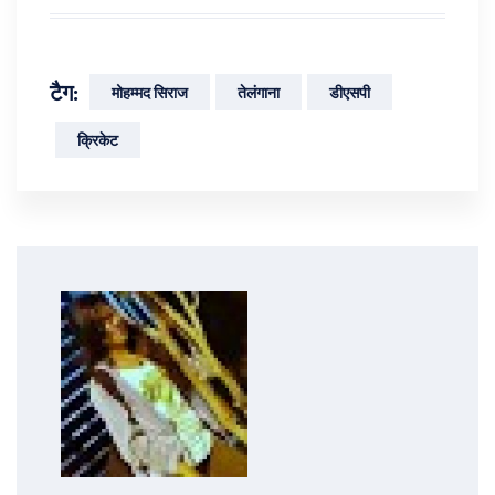
टैग:
मोहम्मद सिराज
तेलंगाना
डीएसपी
क्रिकेट