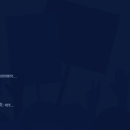
 बलात्कार
 गिरफ्तार
ी: भारतीय
्कोर