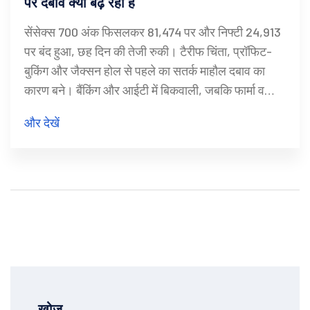
पर दबाव क्यों बढ़ रहा है
सेंसेक्स 700 अंक फिसलकर 81,474 पर और निफ्टी 24,913
पर बंद हुआ, छह दिन की तेजी रुकी। टैरीफ चिंता, प्रॉफिट-
बुकिंग और जैक्सन होल से पहले का सतर्क माहौल दबाव का
कारण बने। बैंकिंग और आईटी में बिकवाली, जबकि फार्मा व
कंज्यूमर ड्यूरेबल्स संभले। विश्लेषकों के मुताबिक FII
और देखें
आउटफ्लो, वैश्विक मंदी डर और ऊंची दरें मिलकर 5% तक और
गिरावट ला सकती हैं, जिससे GDP ग्रोथ पर भी असर पड़
सकता है।
खोज