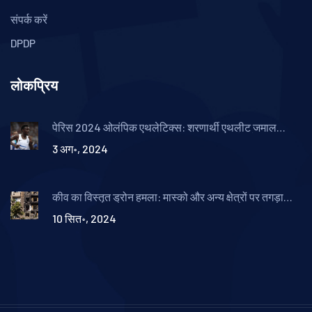
संपर्क करें
DPDP
लोकप्रिय
पेरिस 2024 ओलंपिक एथलेटिक्स: शरणार्थी एथलीट जमाल
अब्देलमजी ने सबसे तेज़ पुरुषों की 10,000 मीटर दौड़ में व्यक्तिगत
3 अग॰, 2024
सर्वश्रेष्ठ समय दर्ज किया
कीव का विस्तृत ड्रोन हमला: मास्को और अन्य क्षेत्रों पर तगड़ा
प्रहार
10 सित॰, 2024