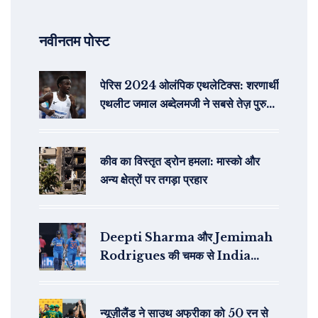
नवीनतम पोस्ट
पेरिस 2024 ओलंपिक एथलेटिक्स: शरणार्थी
एथलीट जमाल अब्देलमजी ने सबसे तेज़ पुरुषों
की 10,000 मीटर दौड़ में व्यक्तिगत
सर्वश्रेष्ठ समय दर्ज किया
कीव का विस्तृत ड्रोन हमला: मास्को और
अन्य क्षेत्रों पर तगड़ा प्रहार
Deepti Sharma और Jemimah
Rodrigues की चमक से India
Women ने England को 4 विकेट से
हराया
न्यूज़ीलैंड ने साउथ अफ्रीका को 50 रन से