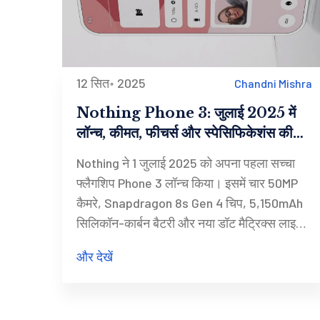
12 सित॰ 2025
Chandni Mishra
Nothing Phone 3: जुलाई 2025 में
लॉन्च, कीमत, फीचर्स और स्पेसिफिकेशंस की
पूरी जानकारी
Nothing ने 1 जुलाई 2025 को अपना पहला सच्चा
फ्लैगशिप Phone 3 लॉन्च किया। इसमें चार 50MP
कैमरे, Snapdragon 8s Gen 4 चिप, 5,150mAh
सिलिकॉन-कार्बन बैटरी और नया डॉट मैट्रिक्स लाइटिंग
सिस्टम है। यूके में कीमत £800 और अन्य बाजारों में
और देखें
लगभग $799 रखी गई। 4 जुलाई से प्री-ऑर्डर और
15 जुलाई से बिक्री शुरू। KEF के साथ साझेदारी भी
घोषित हुई।