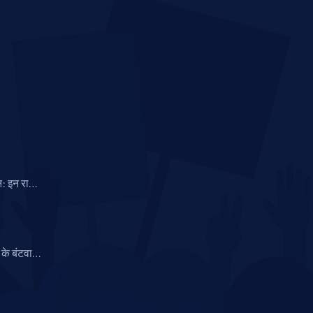
न: इन राशि
त अवसर
के बंटवारे
तुतिकरण