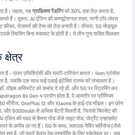
ता है। पहला, यह
ग्राफ़िक्स रेंडरिंग
को 30% तक तेज़ करता है,
लते हैं। दूसरा, AI एंजिन की कम्‍प्यूटेशनल पावर, यानी टॉप‑लेवल
ट फीचर, रोज़मर्रा की ऐप्स को तेज़ बनाती है। तीसरा, 5G मोड्यूल
नेटवर्क स्विचिंग बिना रुकावट के होती है। ये तीन गुना शक्ति मिलकर
क्षेत्र
 है – पावर एफिशिएंसी और मल्टी‑टास्किंग क्षमता। 4nm प्रोसेस
ता है, जबकि एक साथ कई एआई‑इंटेंसिव टास्क को संभालता है।
ों, वॉइस असिस्टेंट को कमांड दे रहे हों, और 5G पर स्ट्रिमिंग कर
ं Snapdragon 8s Gen 4 प्रयोग होता है, वे आमतौर पर प्रीमियम
y S 30 सीरीज, OnePlus 12 और Xiaomi के हाई‑एंड मॉडल। इन फ़ोन
प, और 5000mAh से अधिक बैटरी मिलती है, जिससे चिपसेट की
AI एंजिन की मदद से कैमरा मोड जैसे नाइट मोड, पोर्ट्रेट एन्हांसमेंट
तर के करीब आ गए हैं। 5G के साथ, क्लाउड‑गेमिंग सर्विसेज (जैसे
रहा है, जो पहले केवल वेब‑परफॉर्मेंस के लिए स्केलेबल था। जब