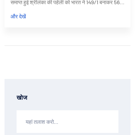
समाप्त हुई श्रीलंका की पहेली को भारत ने 149/1 बनाकर 56
गेंद बचाते हुए छेड़े। स्नेह राना की तेज़ गेंदबाज़ी ने लहरें जोड़ीं,
और देखें
जबकि शीर्ष बल्लेबाज़ों ने लक्ष्य आसानी से हासिल किया। यह
जीत टीम को 2025 महिला क्रिकेट विश्व कप की तैयारी में
आत्मविश्वास देती है।
खोज