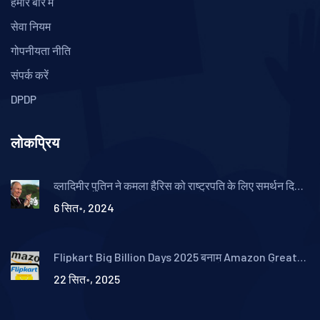
हमारे बारे में
सेवा नियम
गोपनीयता नीति
संपर्क करें
DPDP
लोकप्रिय
व्लादिमीर पुतिन ने कमला हैरिस को राष्ट्रपति के लिए समर्थन दिया,
उनकी 'संक्रामक हंसी' का जिक्र करते हुए
6 सित॰, 2024
Flipkart Big Billion Days 2025 बनाम Amazon Great
Indian Festival: कौन देगा ज्यादा छूट और कौनसे कार्ड रखें
22 सित॰, 2025
तैयार?