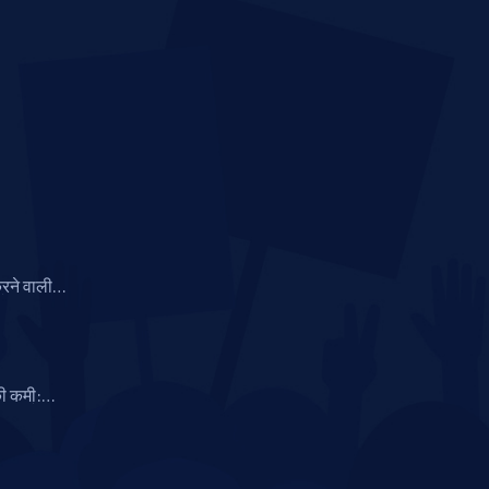
रने वाली
 में सीएनएन
 की कमी:
ंताएं और