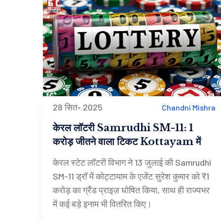
28 सित॰ 2025
Chandni Mishra
केरल लॉटरी Samrudhi SM-11: 1
करोड़ जीतने वाला टिकट Kottayam में
केरल स्टेट लॉटरी विभाग ने 13 जुलाई की Samrudhi
SM-11 ड्रॉ में कोट्टायाम के एजेंट सुरेश कुमार को ₹1
करोड़ का ग्रैंड प्राइज़ घोषित किया, साथ ही राज्यभर
में कई बड़े इनाम भी वितरित किए।