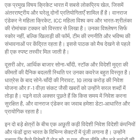
एक प्रमुख विषय
क्रिकेट
भारत में सबसे लोकप्रिय खेल, जिसमें
अंतरराष्ट्रीय और घरेलू दोनों प्रतियोगिताएँ शामिल हैं
है। वानराज
एंडेकर ने महिला क्रिकेट, ICC महिला विश्व कप और भारत‑श्रीलंका
की रोमांचक टक्कर को विस्तार से लिखा है। उनका विश्लेषण सिर्फ
स्कोर नहीं, बल्कि खिलाड़ी की फॉर्म, टीम की रणनीति और भविष्य की
संभावनाओं पर केंद्रित रहता है। इससे पाठक को मैच देखने से पहले
ही एक स्पष्ट तस्वीर मिल जाती है।
दूसरी ओर,
आर्थिक बाजार
सोना‑चाँदी, स्टॉक और विदेशी मुद्रा की
कीमतों की दैनिक बदलती स्थिति
पर उनका कवरेज बहुत विस्तृत है।
धात्रेस के बाद सोने‑चाँदी की गिरावट, 10 लाख करोड़ की निवेश
योजना और F‑1 वीज़ा संकट जैसी खबरों को उन्होंने सरल शब्दों में
तोड़ा है। पढ़ने वाले अक्सर पूछते हैं कि किस समय में निवेश करना
सुरक्षित है, और वानराज एंडेकर का जवाब हमेशा डेटा‑आधारित और
प्रायोगिक रहता है।
इन दो बड़े क्षेत्रों के बीच एक अछूती कड़ी
विदेशी निवेश
विदेशी कंपनियों
और फंडों द्वारा भारत के विभिन्न सेक्टरों में पूंजी लगाना
है। उन्होंने
बताया कि कैसे विदेशों में रोड शो, यू.एस. वीज़ा नीति और बड़े ब्रांडों की