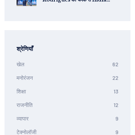
Women ने England को 4 विकेट से
हराया
श्रेणियाँ
खेल
62
मनोरंजन
22
शिक्षा
13
राजनीति
12
व्यापार
9
टेक्नोलॉजी
9