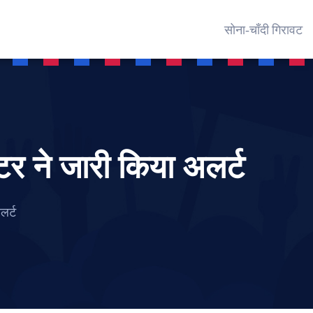
सोना‑चाँदी गिरावट
्टर ने जारी किया अलर्ट
लर्ट