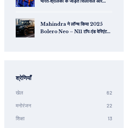
भारत‑श्रीलंका के जोड़ते सिलसिले और
प्रमुख शेड्यूल
Mahindra ने लॉन्च किया 2025
Bolero Neo – N11 टॉप‑एंड वेरिएंट
की कीमत ₹8.49 लाख से शुरू
श्रेणियाँ
खेल
62
मनोरंजन
22
शिक्षा
13