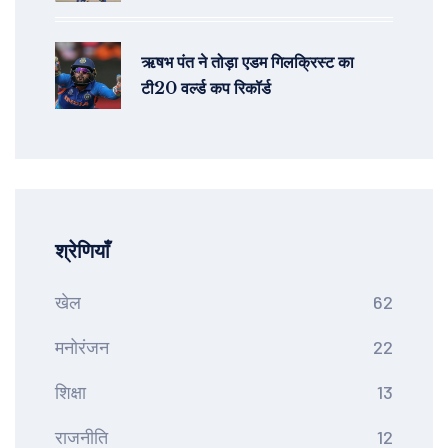
Women ने England को 4 विकेट से
हराया
ऋषभ पंत ने तोड़ा एडम गिलक्रिस्ट का
टी20 वर्ल्ड कप रिकॉर्ड
श्रेणियाँ
खेल
62
मनोरंजन
22
शिक्षा
13
राजनीति
12