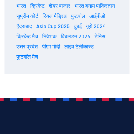
भारत
क्रिकेट
शेयर बाजार
भारत बनाम पाकिस्तान
सुप्रीम कोर्ट
रियल मैड्रिड
फुटबॉल
आईपीओ
हैदराबाद
Asia Cup 2025
दुबई
यूरो 2024
क्रिकेट मैच
निवेशक
विंबलडन 2024
टेनिस
उत्तर प्रदेश
पीएम मोदी
लाइव टेलीकास्ट
फुटबॉल मैच