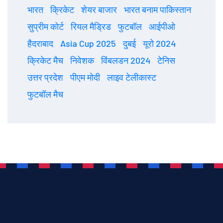
भारत
क्रिकेट
शेयर बाजार
भारत बनाम पाकिस्तान
सुप्रीम कोर्ट
रियल मैड्रिड
फुटबॉल
आईपीओ
हैदराबाद
Asia Cup 2025
दुबई
यूरो 2024
क्रिकेट मैच
निवेशक
विंबलडन 2024
टेनिस
उत्तर प्रदेश
पीएम मोदी
लाइव टेलीकास्ट
फुटबॉल मैच