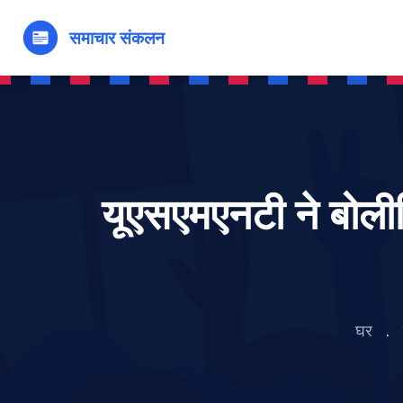
यूएसएमएनटी ने बोल
घर