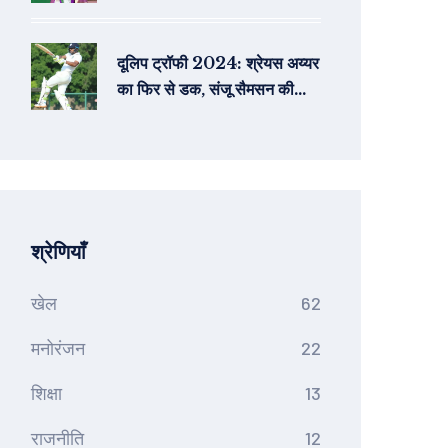
बाजार पर प्रभाव
दूलिप ट्रॉफी 2024: श्रेयस अय्यर
का फिर से डक, संजू सैमसन की
धमाकेदार 89 रन की पारी
श्रेणियाँ
खेल
62
मनोरंजन
22
शिक्षा
13
राजनीति
12