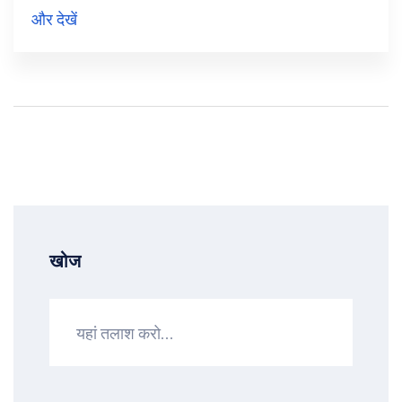
अभिनय और फिल्मों जैसे 'केदारनाथ' और 'सिम्बा' के लिए जानी
और देखें
जाती हैं।
खोज