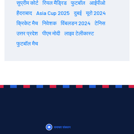
सुप्रीम कोर्ट
रियल मैड्रिड
फुटबॉल
आईपीओ
हैदराबाद
Asia Cup 2025
दुबई
यूरो 2024
क्रिकेट मैच
निवेशक
विंबलडन 2024
टेनिस
उत्तर प्रदेश
पीएम मोदी
लाइव टेलीकास्ट
फुटबॉल मैच