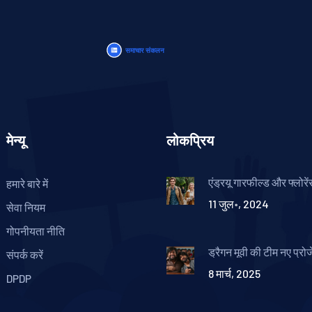
मेन्यू
लोकप्रिय
एंड्रयू गारफील्ड और फ्लोरेंस
हमारे बारे में
साथ रोमांटिक ड्रामा 'वी ल
11 जुल॰, 2024
का ट्रेलर ए24 ने किया जा
सेवा नियम
गोपनीयता नीति
ड्रैगन मूवी की टीम नए प्रोज
संपर्क करें
फिर होगी एकजुट
8 मार्च, 2025
DPDP