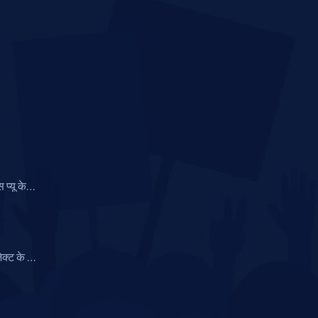
 प्यू के
िव इन टाइम'
री
ेक्ट के लिए