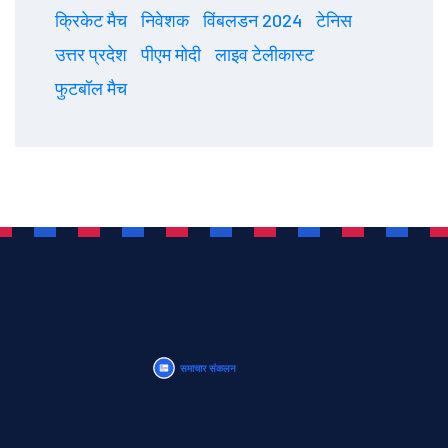
क्रिकेट मैच
निवेशक
विंबलडन 2024
टेनिस
उत्तर प्रदेश
पीएम मोदी
लाइव टेलीकास्ट
फुटबॉल मैच