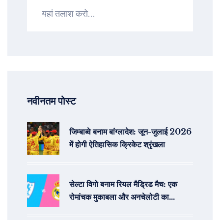
नवीनतम पोस्ट
जिम्बाब्वे बनाम बांग्लादेश: जून-जुलाई 2026
में होगी ऐतिहासिक क्रिकेट श्रृंखला
सेल्टा विगो बनाम रियल मैड्रिड मैच: एक
रोमांचक मुकाबला और अनचेलोटी का
200वां लिग मैच