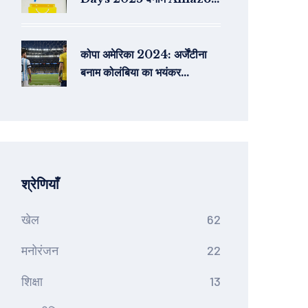
Great Indian Festival:
कौन देगा ज्यादा छूट और कौनसे कार्ड
रखें तैयार?
कोपा अमेरिका 2024: अर्जेंटीना
बनाम कोलंबिया का भयंकर
महामुकाबला, क्या लियोनेल मेस्सी
करेंगे जादू?
श्रेणियाँ
खेल
62
मनोरंजन
22
शिक्षा
13