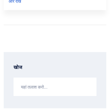
और देखें
शेयर कारोबार कर रहे हैं। कंपनी अपनी वित्तीय प्रदर्शन में
मजबूती दिखा रही है, जिसमें FY23 में 88% की वृद्धि देखी गई
है।
खोज