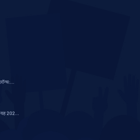
लॉन्च:
 4×50MP
या यह 2024
होगा?