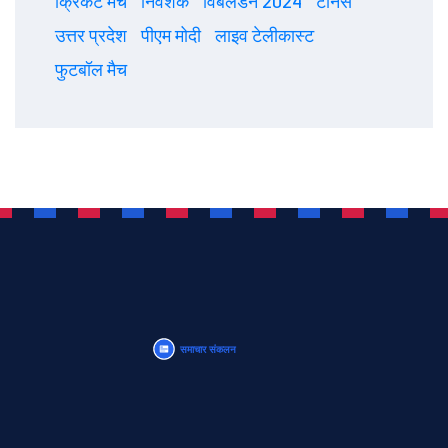
क्रिकेट मैच
निवेशक
विंबलडन 2024
टेनिस
उत्तर प्रदेश
पीएम मोदी
लाइव टेलीकास्ट
फुटबॉल मैच