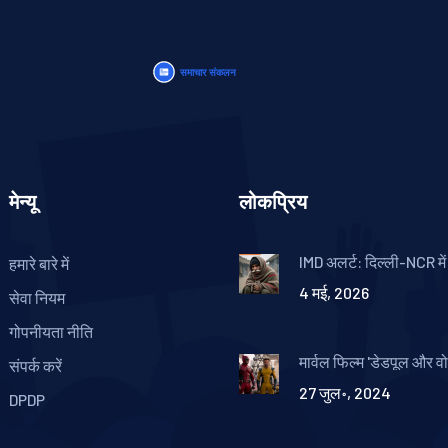
मेन्यू
लोकप्रिय
IMD अलर्ट: दिल्ली-NCR में 
हमारे बारे में
तेज हवाओं के साथ भारी बा
4 मई, 2026
चेतावनी
सेवा नियम
गोपनीयता नीति
मार्वल फिल्म 'डेडपूल और वो
संपर्क करें
बॉक्स ऑफिस पर धमाल
27 जुल॰, 2024
DPDP