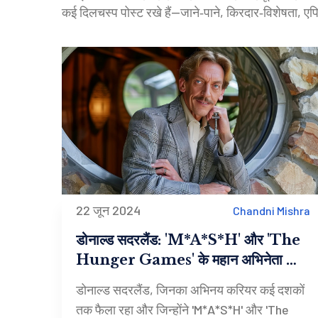
कई दिलचस्प पोस्ट रखे हैं—जाने‑पाने, किरदार‑विशेषता,
22 जून 2024
Chandni Mishra
डोनाल्ड सदरलैंड: 'M*A*S*H' और 'The
Hunger Games' के महान अभिनेता का
88 वर्ष की आयु में निधन
डोनाल्ड सदरलैंड, जिनका अभिनय करियर कई दशकों
तक फैला रहा और जिन्होंने 'M*A*S*H' और 'The