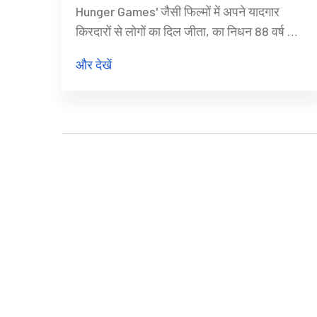
Hunger Games' जैसी फिल्मों में अपने यादगार
किरदारों से लोगों का दिल जीता, का निधन 88 वर्ष की
आयु में हो गया। उन्हें हॉलीवुड में कई पीढ़ियों ने पहचाना
और देखें
और सराहा।