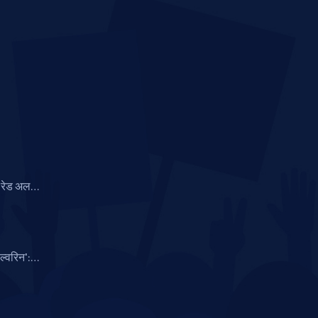
रेड अलर्ट,
रिश की
ल्वरिन':