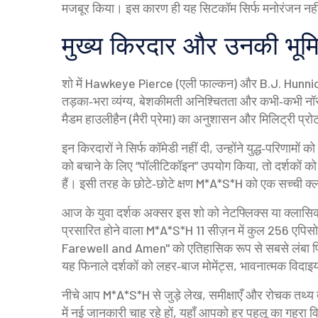
मजबूर किया। इस कारण ही यह सिटकॉम सिर्फ मनोरंजन नहीं
मुख्य किरदार और उनकी भूम
शो में
Hawkeye Pierce
(एली फाल्कन) और
B.J. Hunni
तड़का‑भरा व्यंग्य, बेशकीमती अनिश्चितता और कभी‑कभी नॉस्
मैडम हाउलीहैन (मैरी प्रेमा) का अनुशासन और मिलिट्री प्
इन किरदारों ने सिर्फ कॉमेडी नहीं दी, उन्होंने युद्ध‑परिणा
को बचाने के लिए “पॉलीटिकॉइन” उपयोग किया, तो दर्शकों क
हैं। इसी तरह के छोटे‑छोटे क्षण M*A*S*H को एक सच्ची क्ल
आज के युवा दर्शक अक्सर इस शो को नेटफ्लिक्स या क्लासिक ट
प्रसारित होने वाला M*A*S*H 11 सीज़न में कुल 256 एपिस
Farewell and Amen" को एतिहासिक रूप से सबसे लंबा फ
यह फिनाले दर्शकों को लहर‑बाज मोमेंट्स, भावनात्मक विदाइय
नीचे आप M*A*S*H से जुड़े लेख, समीक्षाएँ और रोचक तथ्य दे
में नई जानकारी चाह रहे हों, यहाँ आपको हर पहलू का गहरा वि