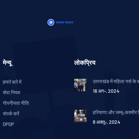
मेन्यू
लोकप्रिय
उत्तराखंड में महिला नर्स के
हमारे बारे में
और हत्या का मामला, आरोपी
16 अग॰, 2024
सेवा नियम
गोपनीयता नीति
हरियाणा और जम्मू-कश्मीर
संपर्क करें
चुनाव 2024 नतीजे: ईसीआ
8 अक्तू॰, 2024
पर आसानी से देखें
DPDP