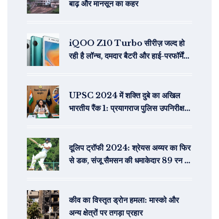
बाढ़ और मानसून का कहर
iQOO Z10 Turbo सीरीज़ जल्द हो
रही है लॉन्च, दमदार बैटरी और हाई-परफॉर्मेंस
हार्डवेयर के साथ
UPSC 2024 में शक्ति दुबे का अखिल
भारतीय रैंक 1: प्रयागराज पुलिस उपनिरीक्षक
की बेटी ने पांचवीं कोशिश में जीता इतिहास
दूलिप ट्रॉफी 2024: श्रेयस अय्यर का फिर
से डक, संजू सैमसन की धमाकेदार 89 रन की
पारी
कीव का विस्तृत ड्रोन हमला: मास्को और
अन्य क्षेत्रों पर तगड़ा प्रहार