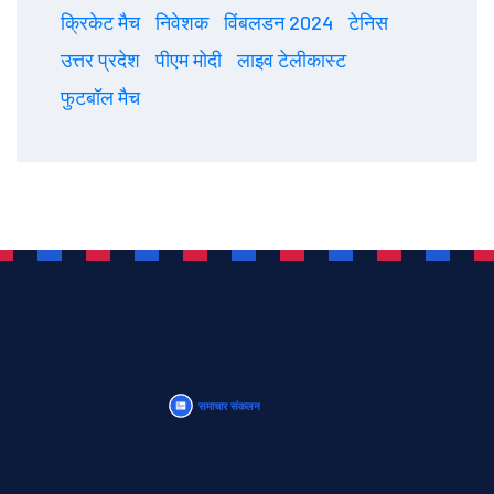
क्रिकेट मैच
निवेशक
विंबलडन 2024
टेनिस
उत्तर प्रदेश
पीएम मोदी
लाइव टेलीकास्ट
फुटबॉल मैच