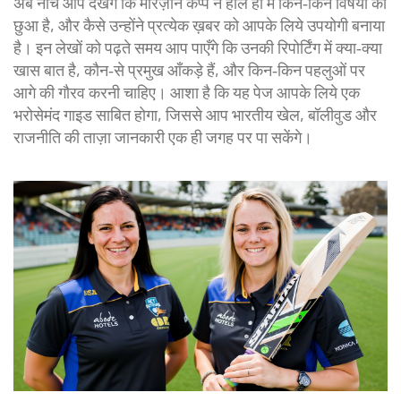
अब नीचे आप देखेंगे कि मरिज़ाने कप्प ने हाल ही में किन‑किन विषयों को
छुआ है, और कैसे उन्होंने प्रत्येक ख़बर को आपके लिये उपयोगी बनाया
है। इन लेखों को पढ़ते समय आप पाएँगे कि उनकी रिपोर्टिंग में क्या‑क्या
खास बात है, कौन‑से प्रमुख आँकड़े हैं, और किन‑किन पहलुओं पर
आगे की गौरव करनी चाहिए। आशा है कि यह पेज आपके लिये एक
भरोसेमंद गाइड साबित होगा, जिससे आप भारतीय खेल, बॉलीवुड और
राजनीति की ताज़ा जानकारी एक ही जगह पर पा सकेंगे।