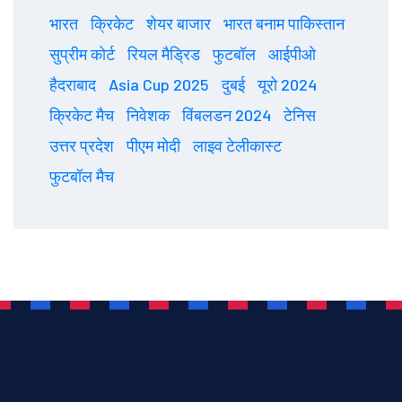
भारत
क्रिकेट
शेयर बाजार
भारत बनाम पाकिस्तान
सुप्रीम कोर्ट
रियल मैड्रिड
फुटबॉल
आईपीओ
हैदराबाद
Asia Cup 2025
दुबई
यूरो 2024
क्रिकेट मैच
निवेशक
विंबलडन 2024
टेनिस
उत्तर प्रदेश
पीएम मोदी
लाइव टेलीकास्ट
फुटबॉल मैच