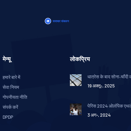
मेन्यू
लोकप्रिय
धात्रेस के बाद सोना‑चाँदी क
हमारे बारे में
ड़ाली गिरावट, रिकॉर्ड हाई स
19 अक्तू॰, 2025
सेवा नियम
गोपनीयता नीति
पेरिस 2024 ओलंपिक एथल
संपर्क करें
शरणार्थी एथलीट जमाल अब्
3 अग॰, 2024
सबसे तेज़ पुरुषों की 10,00
DPDP
में व्यक्तिगत सर्वश्रेष्ठ समय