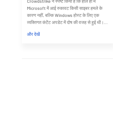
Crowdstrike ने स्पष्ट किया है कि हाल ही में
Microsoft में आई रुकावट किसी साइबर हमले के
कारण नहीं, बल्कि Windows होस्ट के लिए एक
व्यक्तिगत कंटेंट अपडेट में दोष की वजह से हुई थी।
समस्या की पहचान की गई, उसे अलग किया गया, और
और देखें
समाधान त्वरित रूप से लागू किया गया। मैक और
लिनक्स होस्ट प्रभावित नहीं हुए। इस गड़बड़ी ने
Windows ऑपरेटिंग सिस्टम को क्रैश किया, जिसके
कारण विभिन्न क्षेत्रों में व्यापक व्यवधान हुआ।