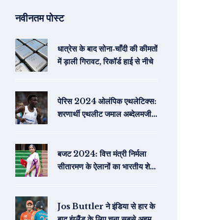
नवीनतम पोस्ट
धात्रेस के बाद सोना‑चाँदी की कीमतों
में ड़ाली गिरावट, रिकॉर्ड हाई से नीचे
पेरिस 2024 ओलंपिक एथलेटिक्स:
शरणार्थी एथलीट जमाल अब्देलमजी ने
सबसे तेज़ पुरुषों की 10,000 मीटर
दौड़ में व्यक्तिगत सर्वश्रेष्ठ समय दर्ज
किया
बजट 2024: वित्त मंत्री निर्मला
सीतारमण के ऐलानों का भारतीय शेयर
बाजार पर प्रभाव
Jos Buttler ने इंडिया से हार के
बाद इंग्लैंड के लिए चुना सबसे अहम