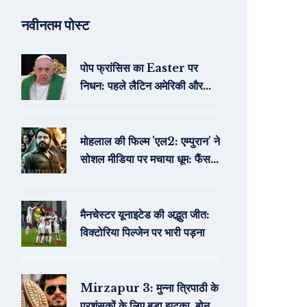
नवीनतम पोस्ट
पोप फ्रांसिस का Easter पर
निधन: पहले लैटिन अमेरिकी और
जेसुइट पोप की याद
मोहलाल की फिल्म 'एल2: एम्पुरान' ने
सोशल मीडिया पर मचाया धूम: फैंस ने
की अंतरराष्ट्रीय सिनेमा से तुलना
मैनचेस्टर यूनाइटेड की अद्भुत जीत:
विक्टोरिया पिल्जेन पर भारी पड़ना
Mirzapur 3: मुन्‍ना त्रिपाठी के
प्रशंसकों के लिए बड़ा झटका, बोनस