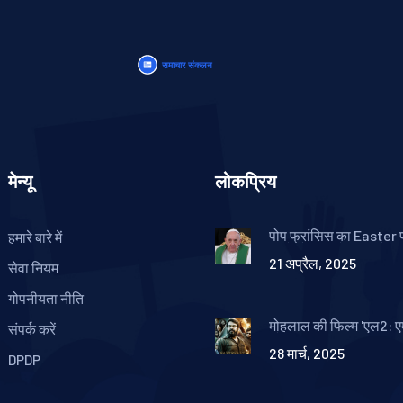
मेन्यू
लोकप्रिय
पोप फ्रांसिस का Easter 
हमारे बारे में
पहले लैटिन अमेरिकी और ज
21 अप्रैल, 2025
की याद
सेवा नियम
गोपनीयता नीति
मोहलाल की फिल्म 'एल2: एम्
संपर्क करें
सोशल मीडिया पर मचाया धूम
28 मार्च, 2025
की अंतरराष्ट्रीय सिनेमा से
DPDP