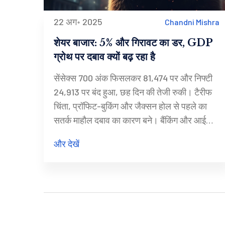
22 अग॰ 2025
Chandni Mishra
शेयर बाजार: 5% और गिरावट का डर, GDP
ग्रोथ पर दबाव क्यों बढ़ रहा है
सेंसेक्स 700 अंक फिसलकर 81,474 पर और निफ्टी
24,913 पर बंद हुआ, छह दिन की तेजी रुकी। टैरीफ
चिंता, प्रॉफिट-बुकिंग और जैक्सन होल से पहले का
सतर्क माहौल दबाव का कारण बने। बैंकिंग और आईटी में
बिकवाली, जबकि फार्मा व कंज्यूमर ड्यूरेबल्स संभले।
और देखें
विश्लेषकों के मुताबिक FII आउटफ्लो, वैश्विक मंदी डर
और ऊंची दरें मिलकर 5% तक और गिरावट ला सकती
हैं, जिससे GDP ग्रोथ पर भी असर पड़ सकता है।