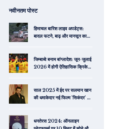
नवीनतम पोस्ट
हिमाचल बारिश लाइव अपडेट्स:
बादल फटने, बाढ़ और मानसून का
कहर
जिम्बाब्वे बनाम बांग्लादेश: जून-जुलाई
2026 में होगी ऐतिहासिक क्रिकेट
श्रृंखला
साल 2025 में ईद पर सलमान खान
की धमाकेदार नई फिल्म 'सिकंदर' का
पहला लुक जारी
धनतेरस 2024: ऑनलाइन
प्लेटफार्म्स पर 10 मिनट में सोने और