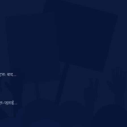
ट्स: बादल
ा कहर
 जून-जुलाई
्रिकेट