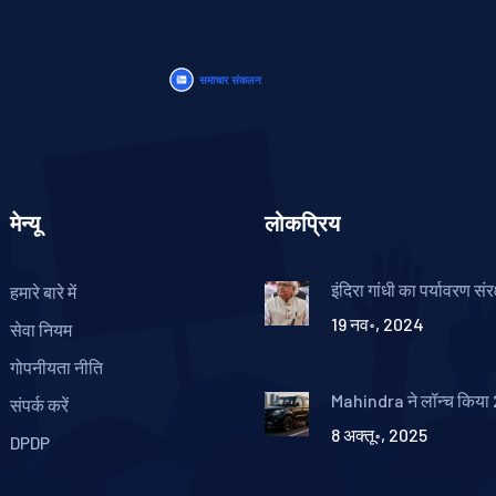
मेन्यू
लोकप्रिय
इंदिरा गांधी का पर्यावरण संरक्
हमारे बारे में
योगदान: जयराम रमेश ने या
19 नव॰, 2024
महत्त्वपूर्ण योगदान
सेवा नियम
गोपनीयता नीति
Mahindra ने लॉन्च किया
संपर्क करें
Bolero Neo – N11 टॉप‑एंड
8 अक्तू॰, 2025
की कीमत ₹8.49 लाख से शु
DPDP