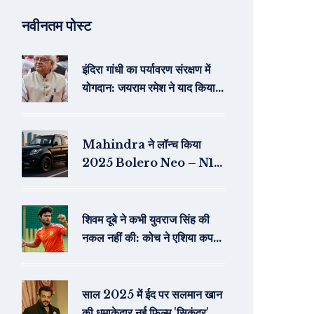
नवीनतम पोस्ट
इंदिरा गांधी का पर्यावरण संरक्षण में
योगदान: जयराम रमेश ने याद किया
महत्त्वपूर्ण योगदान
Mahindra ने लॉन्च किया
2025 Bolero Neo – N11
टॉप‑एंड वेरिएंट की कीमत
₹8.49 लाख से शुरू
शिवम दूबे ने कभी युवराज सिंह की
नकल नहीं की: कोच ने एशिया कप
जीत के बाद दी बड़ी दावा
साल 2025 में ईद पर सलमान खान
की धमाकेदार नई फिल्म 'सिकंदर' का