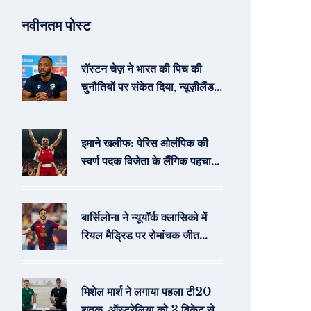
नवीनतम पोस्ट
रॉस्टन चेज़ ने भारत की पिच की
चुनौतियों पर संकेत दिया, न्यूज़ीलैंड
फुटेज का कोई बयान नहीं
इमाने खलीफ: पेरिस ओलंपिक की
स्वर्ण पदक विजेता के लैंगिक पहचान
पर उठा सवाल
बार्सिलोना ने न्यूयॉर्क क्लासिको में
रियल मैड्रिड पर रोमांचक जीत
हासिल की
मिशेल मार्श ने लगाया पहला टी20
शतक, ऑस्ट्रेलिया को 3 विकेट से