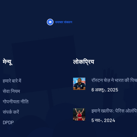
मेन्यू
लोकप्रिय
रॉस्टन चेज़ ने भारत की पि
हमारे बारे में
चुनौतियों पर संकेत दिया, न्य
6 अक्तू॰, 2025
फुटेज का कोई बयान नहीं
सेवा नियम
गोपनीयता नीति
इमाने खलीफ: पेरिस ओलंपिक
संपर्क करें
पदक विजेता के लैंगिक पह
5 नव॰, 2024
सवाल
DPDP