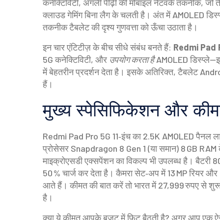
कनेक्टिविटी
,
अगली पीढ़ी की मोबाइल नेटवर्क तकनीक, जो त
क्लाउड गेमिंग बिना लैग के चलती है। अंत में
AMOLED डिस्प्
तकनीक
टैबलेट की दृश्य गुणवत्ता को ऊँचा उठाता है।
इन चार एंटिटीज़ के बीच सीधे संबंध बनते हैं:
Redmi Pad 
5G कनेक्टिविटी, और
उपयोग करता है
AMOLED डिस्प्ले—इस 
में बेहतरीन प्रदर्शन देता है। इसके अतिरिक्त, टैबलेट And
हैं।
मुख्य स्पेसिफिकेशन और क
Redmi Pad Pro 5G 11‑इंच का 2.5K AMOLED पैनल लाथा 
प्रोसेसर Snapdragon 8 Gen 1 (या समान) 8 GB RAM के स
माइक्रोएसडी एक्सपेंशन का विकल्प भी उपलब्ध है। बैटरी 8
50 % चार्ज कर देता है। कैमरा सेट‑अप में 13 MP रियर और 8 
आते हैं। कीमत की बात करें तो भारत में 27,999 रुपए से शुर
है।
क्या ये कीमत आपके बजट में फिट बैठती है? अगर आप एक ऐस