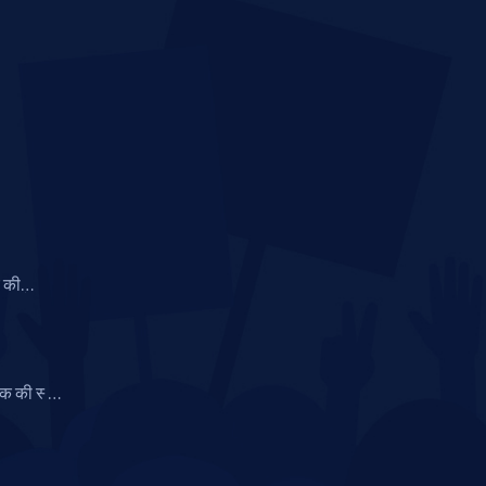
च की
ूज़ीलैंड
 की स्वर्ण
चान पर उठा