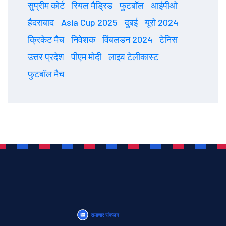
सुप्रीम कोर्ट
रियल मैड्रिड
फुटबॉल
आईपीओ
हैदराबाद
Asia Cup 2025
दुबई
यूरो 2024
क्रिकेट मैच
निवेशक
विंबलडन 2024
टेनिस
उत्तर प्रदेश
पीएम मोदी
लाइव टेलीकास्ट
फुटबॉल मैच