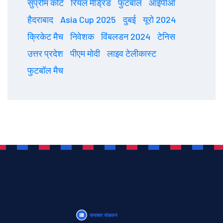
सुप्रीम कोर्ट
रियल मैड्रिड
फुटबॉल
आईपीओ
हैदराबाद
Asia Cup 2025
दुबई
यूरो 2024
क्रिकेट मैच
निवेशक
विंबलडन 2024
टेनिस
उत्तर प्रदेश
पीएम मोदी
लाइव टेलीकास्ट
फुटबॉल मैच