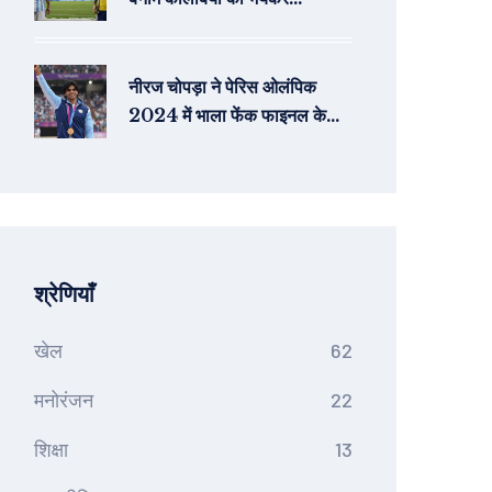
महामुकाबला, क्या लियोनेल मेस्सी
करेंगे जादू?
नीरज चोपड़ा ने पेरिस ओलंपिक
2024 में भाला फेंक फाइनल के
लिए 89.34 मीटर के थ्रो से
क्वालीफाई किया
श्रेणियाँ
खेल
62
मनोरंजन
22
शिक्षा
13