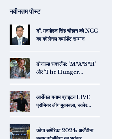
नवीनतम पोस्ट
डॉ. मनमोहन सिंह चौहान को NCC
का कोलेनल कमांडेंट सम्मान
डोनाल्ड सदरलैंड: 'M*A*S*H'
और 'The Hunger
Games' के महान अभिनेता का
88 वर्ष की आयु में निधन
आर्सेनल बनाम ब्राइटन LIVE
प्रीमियर लीग मुकाबला, स्कोर
अपडेट्स और टीम समाचार
कोपा अमेरिका 2024: अर्जेंटीना
बनाम कोलंबिया का भयंकर