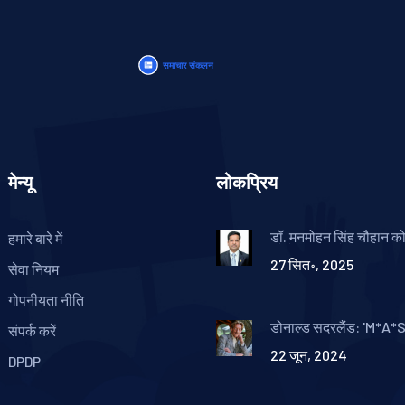
मेन्यू
लोकप्रिय
डॉ. मनमोहन सिंह चौहान 
हमारे बारे में
कोलेनल कमांडेंट सम्मान
27 सित॰, 2025
सेवा नियम
गोपनीयता नीति
डोनाल्ड सदरलैंड: 'M*A*
संपर्क करें
'The Hunger Games' क
22 जून, 2024
अभिनेता का 88 वर्ष की आयु 
DPDP