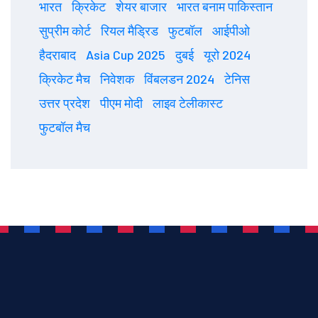
भारत
क्रिकेट
शेयर बाजार
भारत बनाम पाकिस्तान
सुप्रीम कोर्ट
रियल मैड्रिड
फुटबॉल
आईपीओ
हैदराबाद
Asia Cup 2025
दुबई
यूरो 2024
क्रिकेट मैच
निवेशक
विंबलडन 2024
टेनिस
उत्तर प्रदेश
पीएम मोदी
लाइव टेलीकास्ट
फुटबॉल मैच