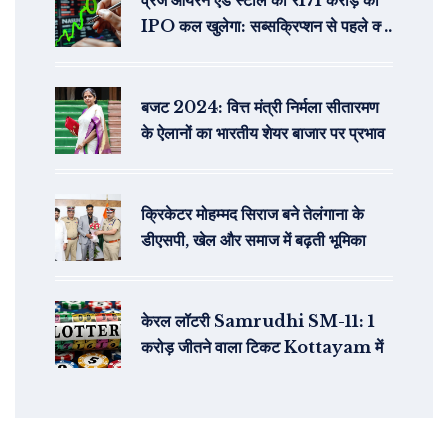
व्रज आयरन एंड स्टील का ₹171 करोड़ का
IPO कल खुलेगा: सब्सक्रिप्शन से पहले क्या
संकेत दे रहा है GMP
बजट 2024: वित्त मंत्री निर्मला सीतारमण
के ऐलानों का भारतीय शेयर बाजार पर प्रभाव
क्रिकेटर मोहम्मद सिराज बने तेलंगाना के
डीएसपी, खेल और समाज में बढ़ती भूमिका
केरल लॉटरी Samrudhi SM-11: 1
करोड़ जीतने वाला टिकट Kottayam में