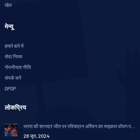
खेल
मेन्यू
हमारे बारे में
सेवा नियम
गोपनीयता नीति
संपर्क करें
DPDP
लोकप्रिय
भारत की शानदार जीत पर रविचंद्रन अश्विन का माइकल वॉघन पर
मजेदार तंज: T20 वर्ल्ड कप 2024 में सेमीफाइनल का रोमांचक
28 जून, 2024
मुकाबला