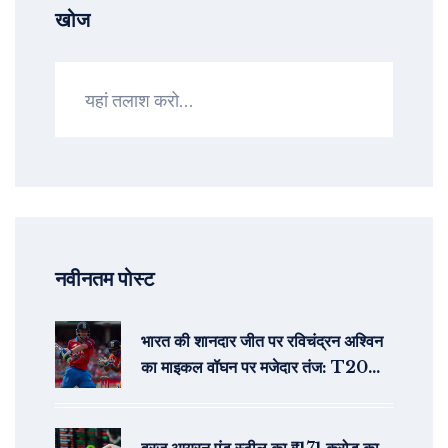
खोज
नवीनतम पोस्ट
भारत की शानदार जीत पर रविचंद्रन अश्विन
का माइकल वॉघन पर मजेदार तंज: T20
वर्ल्ड कप 2024 में सेमीफाइनल का रोमांचक
मुकाबला