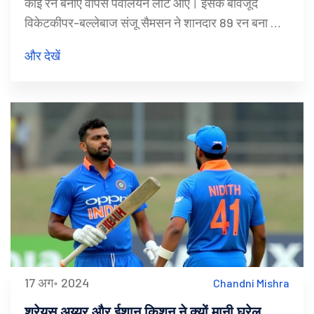
कोई रन बनाए वापस पवेलियन लौट आए। इसके बावजूद
विकेटकीपर-बल्लेबाज संजू सैमसन ने शानदार 89 रन बना कर
अपनी टीम इंडिया डी को प्रतिस्पर्धी बनाए रखा। सैमसन की
और देखें
यह पारी उनकी दबाव में खेलने की काबिलियत को दर्शाती है।
17 अग॰ 2024
Chandni Mishra
श्रेयस अय्यर और ईशान किशन ने क्यों मानी घरेलू