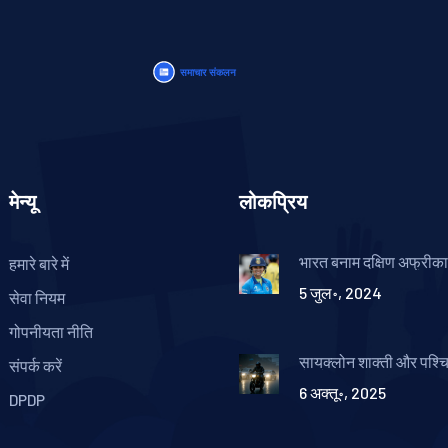
मेन्यू
लोकप्रिय
भारत बनाम दक्षिण अफ्रीक
हमारे बारे में
T20 मुकाबला: कब और कहां 
5 जुल॰, 2024
लाइव टेलीकास्ट और स्ट्रीम
सेवा नियम
गोपनीयता नीति
सायक्लोन शाक्ती और पश्च
संपर्क करें
से सोमवार 6 अक्टूबर को भार
6 अक्तू॰, 2025
बवंडर बारिश
DPDP