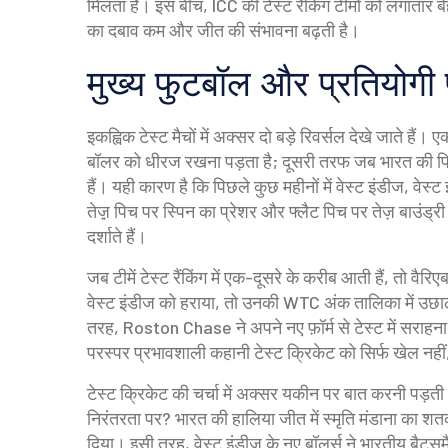
मिलता है। इस बीच, ICC की टेस्ट रैंकिंग टीमों को लगातार बेहत
का दबाव कम और जीत की संभावना बढ़ती है।
मुख्य फुटबॉल और प्रतियोगी
इकह्विक टेस्ट मैचों में अक्सर दो बड़े रिवर्सल देखे जाते है
बॉलर को धीरज रखना पड़ता है; दूसरी तरफ जब भारत की पिच 
हैं। यही कारण है कि पिछले कुछ महीनों में
वेस्ट इंडीज
,
वेस्ट
तेज़़ पिच पर स्पिन का प्रेशर और फ्लैट पिच पर तेज़ बाउं
दर्शाते हैं।
जब टीमें टेस्ट रैंकिंग में एक-दूसरे के करीब आती हैं, तो वै
वेस्ट इंडीज को हराया, तो उनकी WTC अंक तालिका में उछाल
तरह, Roston Chase ने अपने नए फ़ॉर्म से टेस्ट में सराहना
परस्पर प्रभावशाली कहानी टेस्ट क्रिकेट को सिर्फ खेल नही
टेस्ट क्रिकेट की चर्चा में अक्सर यकीन पर बात करनी पड़ती ह
निरंतरता पर? भारत की हालिया जीत में स्मृति मंडाना का शतक
दिया। इसी तरह, वेस्ट इंडीज के नए बॉलर्स ने भारतीय बैट्सम