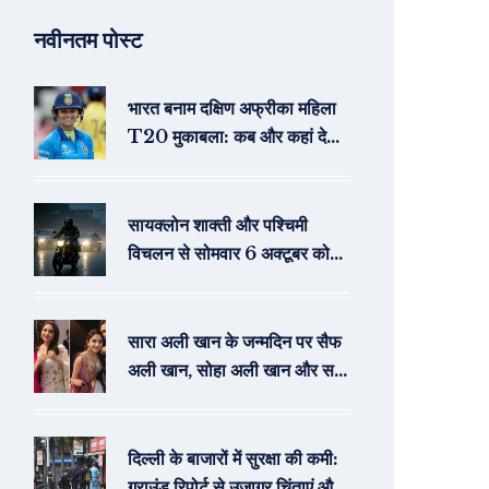
नवीनतम पोस्ट
भारत बनाम दक्षिण अफ्रीका महिला
T20 मुकाबला: कब और कहां देखें
लाइव टेलीकास्ट और स्ट्रीमिंग
सायक्लोन शाक्ती और पश्चिमी
विचलन से सोमवार 6 अक्टूबर को
भारत में बवंडर बारिश
सारा अली खान के जन्मदिन पर सैफ
अली खान, सोहा अली खान और सबा
अली खान ने साझा की अनदेखी
तस्वीरें और शुभकामनाएं
दिल्ली के बाजारों में सुरक्षा की कमी:
ग्राउंड रिपोर्ट से उजागर चिंताएं और