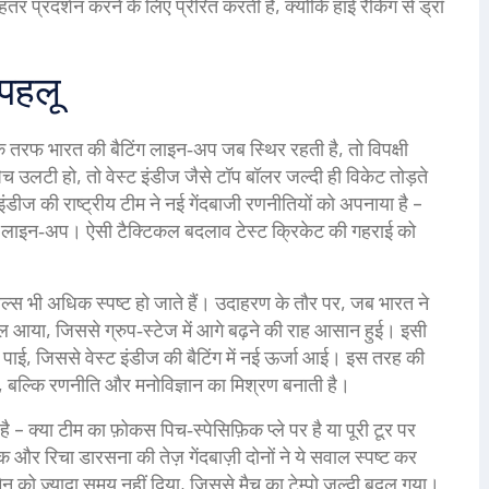
र प्रदर्शन करने के लिए प्रेरित करती है, क्योंकि हाई रैंकिंग से ड्रॉ
 पहलू
ं। एक तरफ भारत की बैटिंग लाइन‑अप जब स्थिर रहती है, तो विपक्षी
उलटी हो, तो वेस्ट इंडीज जैसे टॉप बॉलर जल्दी ही विकेट तोड़ते
 इंडीज की राष्ट्रीय टीम
ने नई गेंदबाजी रणनीतियों को अपनाया है –
ड्री लाइन‑अप। ऐसी टैक्टिकल बदलाव टेस्ट क्रिकेट की गहराई को
रिएबल्स भी अधिक स्पष्ट हो जाते हैं। उदाहरण के तौर पर, जब भारत ने
 आया, जिससे ग्रुप‑स्टेज में आगे बढ़ने की राह आसान हुई। इसी
 पाई, जिससे वेस्ट इंडीज की बैटिंग में नई ऊर्जा आई। इस तरह की
ं, बल्कि रणनीति और मनोविज्ञान का मिश्रण बनाती है।
ै – क्या टीम का फ़ोकस पिच‑स्पेसिफ़िक प्ले पर है या पूरी टूर पर
 और रिचा डारसना की तेज़ गेंदबाज़ी दोनों ने ये सवाल स्पष्ट कर
ैन को ज़्यादा समय नहीं दिया, जिससे मैच का टेम्पो जल्दी बदल गया।