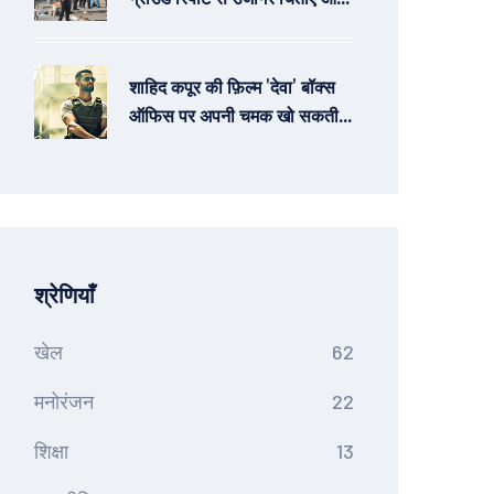
आवश्यक कदम
शाहिद कपूर की फ़िल्म 'देवा' बॉक्स
ऑफिस पर अपनी चमक खो सकती
है, 'स्काई फोर्स' से पिछड़ने की
संभावना
श्रेणियाँ
खेल
62
मनोरंजन
22
शिक्षा
13