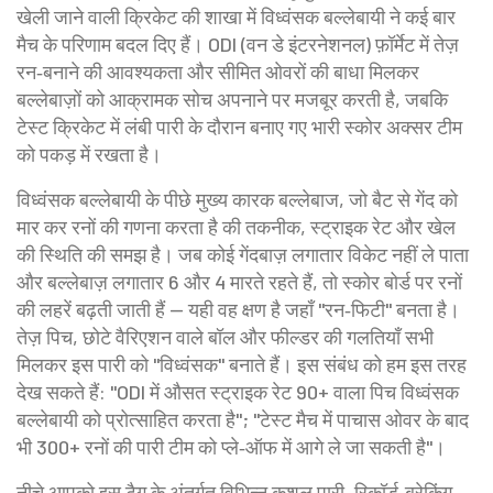
खेली जाने वाली क्रिकेट की शाखा
में विध्वंसक बल्लेबायी ने कई बार
मैच के परिणाम बदल दिए हैं। ODI (वन डे इंटरनेशनल) फ़ॉर्मेट में तेज़
रन‑बनाने की आवश्यकता और सीमित ओवरों की बाधा मिलकर
बल्लेबाज़ों को आक्रामक सोच अपनाने पर मजबूर करती है, जबकि
टेस्ट क्रिकेट में लंबी पारी के दौरान बनाए गए भारी स्कोर अक्सर टीम
को पकड़ में रखता है।
विध्वंसक बल्लेबायी के पीछे मुख्य कारक
बल्लेबाज
,
जो बैट से गेंद को
मार कर रनों की गणना करता है
की तकनीक, स्ट्राइक रेट और खेल
की स्थिति की समझ है। जब कोई गेंदबाज़ लगातार विकेट नहीं ले पाता
और बल्लेबाज़ लगातार 6 और 4 मारते रहते हैं, तो स्कोर बोर्ड पर रनों
की लहरें बढ़ती जाती हैं — यही वह क्षण है जहाँ "रन‑फिटी" बनता है।
तेज़ पिच, छोटे वैरिएशन वाले बॉल और फील्डर की गलतियाँ सभी
मिलकर इस पारी को "विध्वंसक" बनाते हैं। इस संबंध को हम इस तरह
देख सकते हैं: "ODI में औसत स्ट्राइक रेट 90+ वाला पिच विध्वंसक
बल्लेबायी को प्रोत्साहित करता है"; "टेस्ट मैच में पाचास ओवर के बाद
भी 300+ रनों की पारी टीम को प्ले‑ऑफ में आगे ले जा सकती है"।
नीचे आपको इस टैग के अंतर्गत विभिन्न कुशल पारी, रिकॉर्ड‑ब्रेकिंग