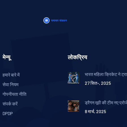
मेन्यू
लोकप्रिय
भारत महिला क्रिकेट ने ट्र
हमारे बारे में
श्रृंखला की शुरुआत में श्र
27 सित॰, 2025
विकेट से हराया
सेवा नियम
गोपनीयता नीति
ड्रैगन मूवी की टीम नए प्रोज
संपर्क करें
फिर होगी एकजुट
8 मार्च, 2025
DPDP