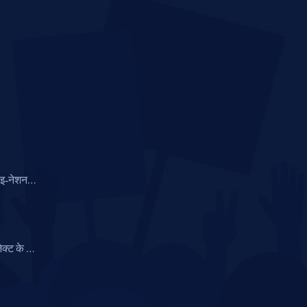
ाइ‑नेशन
ीलंका को नौ
ेक्ट के लिए