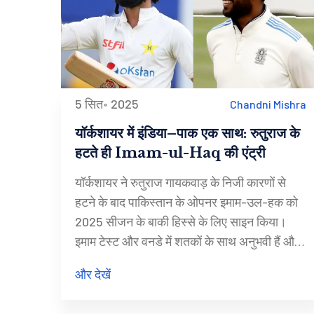
5 सित॰ 2025
Chandni Mishra
यॉर्कशायर में इंडिया–पाक एक साथ: रुतुराज के
हटते ही Imam-ul-Haq की एंट्री
यॉर्कशायर ने रुतुराज गायकवाड़ के निजी कारणों से
हटने के बाद पाकिस्तान के ओपनर इमाम-उल-हक को
2025 सीजन के बाकी हिस्से के लिए साइन किया।
इमाम टेस्ट और वनडे में शतकों के साथ अनुभवी हैं और
2022 में समरसेट से काउंटी खेल चुके हैं। वह काउंटी
और देखें
चैम्पियनशिप और वन-डे कप दोनों में खेलेंगे। यह कदम
काउंटी क्रिकेट की उस भूमिका को रेखांकित करता है