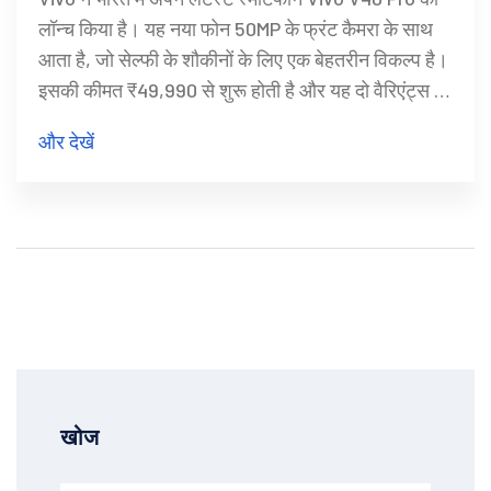
लॉन्च किया है। यह नया फोन 50MP के फ्रंट कैमरा के साथ
आता है, जो सेल्फी के शौकीनों के लिए एक बेहतरीन विकल्प है।
इसकी कीमत ₹49,990 से शुरू होती है और यह दो वैरिएंट्स में
उपलब्ध है। फोन में 6.56-इंच का AMOLED डिस्प्ले,
और देखें
क्वालकॉम स्नैपड्रैगन 870 प्रोसेसर, 4500mAh की बैटरी
और 55W फास्ट चार्जिंग जैसी विशेषताएं हैं। यह फोन 15
अगस्त, 2024 से खरीद के लिए उपलब्ध होगा।
खोज