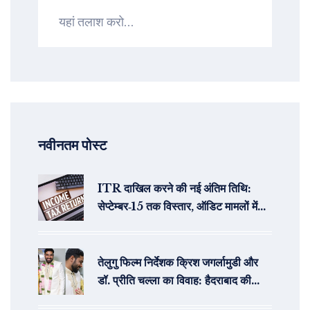
नवीनतम पोस्ट
ITR दाखिल करने की नई अंतिम तिथि:
सेप्टेम्बर‑15 तक विस्तार, ऑडिट मामलों में
ऑक्टोबर‑31
तेलुगु फिल्म निर्देशक क्रिश जगर्लामुडी और
डॉ. प्रीति चल्ला का विवाह: हैदराबाद की
प्रसिद्ध डॉक्टर के संग नया सफर