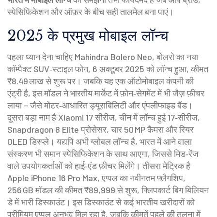
स्पेसिफिकेशन और ऑफ़र के बीच सही तालमेल बना पाएं।
2025 के प्रमुख मोबाइल लॉन्च
पहला ध्यान देना चाहिए
Mahindra Bolero Neo
,
बोलरो का नया
कॉम्पैक्ट SUV‑स्टाइल फोन, 6 अक्टूबर 2025 को लॉन्च हुआ, कीमत
₹8.49 लाख से शुरू
पर। जबकि यह एक ऑटोमोबाइल कंपनी की
एंट्री है, इस मॉडल ने भारतीय मार्केट में फ़ोन‑सेगमेंट में भी जैज़ फ़ीचर
लाया – जैसे मोटर‑आधारित ड्यूराबिलिटी और एंपलीफाइड बैंड।
दूसरा बड़ा नाम है
Xiaomi 17 सीरीज
,
चीन में लॉन्च हुई 17‑सीरीज,
Snapdragon 8 Elite प्रोसेसर, चार 50 MP कैमरा और रियर
OLED डिस्प्ले
। यद्यपि अभी ग्लोबल लॉन्च है, भारत में आने वाला
संस्करण भी समान स्पेसिफिकेशन के साथ आएगा, जिससे मिड‑रेंज
वाले उपयोगकर्ताओं को हाई‑एंड फ़ीचर मिलेंगे। तीसरा मेट्रिक है
Apple iPhone 16 Pro Max
,
एप्पल का नवीनतम फ्लैगशिप,
256 GB मॉडल की कीमत ₹89,999 से शुरू, फ्लिपकार्ट बिग बिलियन
डे में भारी डिस्काउंट
। इस डिस्काउंट से कई भारतीय खरीदारों को
प्रीमियम एप्पल अनुभव मिल रहा है, जबकि कीमतें पहले की तुलना में