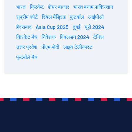
भारत
क्रिकेट
शेयर बाजार
भारत बनाम पाकिस्तान
सुप्रीम कोर्ट
रियल मैड्रिड
फुटबॉल
आईपीओ
हैदराबाद
Asia Cup 2025
दुबई
यूरो 2024
क्रिकेट मैच
निवेशक
विंबलडन 2024
टेनिस
उत्तर प्रदेश
पीएम मोदी
लाइव टेलीकास्ट
फुटबॉल मैच