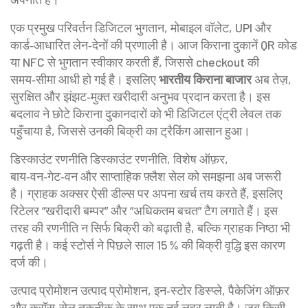
एक प्रमुख परिवर्तन
डिजिटल भुगतान
,
मोबाइल वॉलेट, UPI और
कार्ड‑आधारित लेन‑देनों की प्रणाली
है। आज किराना दुकानें QR कोड
या NFC से भुगतान स्वीकार करती हैं, जिससे checkout की
समय‑सीमा आधी हो गई है। इसलिए
भारतीय किराना बाजार
अब तेज़,
सुरक्षित और झंझट‑मुक्त खरीदारी अनुभव प्रदान करता है। इस
बदलाव ने छोटे किराना दुकानदारों को भी डिजिटल एंट्री लेवल तक
पहुँचाया है, जिससे उनकी बिक्री का ट्रैकिंग आसान हुआ।
डिस्काउंट रणनीति
डिस्काउंट रणनीति
,
विशेष ऑफ़र,
बाय‑वन‑गेट‑वन और साप्ताहिक फ़्लैश सेल
को समझना अब जरूरी
है। ग्राहक अक्सर ऐसी डील्स पर अपना खर्च तय करते हैं, इसलिए
रिटेलर “खरीदारी बम्पर” और “अधिकतम बचत” टैग लगाते हैं। इस
तरह की रणनीति न सिर्फ बिक्री को बढ़ाती है, बल्कि ग्राहक निष्ठा भी
गढ़ती है। कई स्टोर्स ने पिछले साल 15 % की बिक्री वृद्धि इस कारण
दर्ज की।
उत्पाद प्रोमोशन
उत्पाद प्रोमोशन
,
इन‑स्टोर डिस्प्ले, पैकेजिंग ऑफ़र
और क्रॉस‑सेल तकनीक
के साथ एक नई लहर लाती है। जब किसी