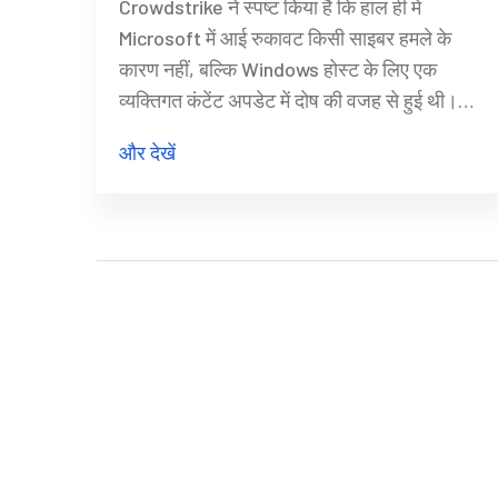
Crowdstrike ने स्पष्ट किया है कि हाल ही में
Microsoft में आई रुकावट किसी साइबर हमले के
कारण नहीं, बल्कि Windows होस्ट के लिए एक
व्यक्तिगत कंटेंट अपडेट में दोष की वजह से हुई थी।
समस्या की पहचान की गई, उसे अलग किया गया, और
और देखें
समाधान त्वरित रूप से लागू किया गया। मैक और
लिनक्स होस्ट प्रभावित नहीं हुए। इस गड़बड़ी ने
Windows ऑपरेटिंग सिस्टम को क्रैश किया, जिसके
कारण विभिन्न क्षेत्रों में व्यापक व्यवधान हुआ।