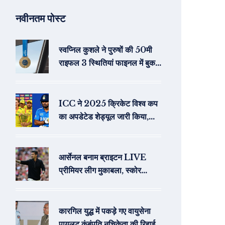
नवीनतम पोस्ट
स्वप्निल कुशले ने पुरुषों की 50मी
राइफल 3 स्थितियां फाइनल में बुक
किया स्थान
ICC ने 2025 क्रिकेट विश्व कप
का अपडेटेड शेड्यूल जारी किया,
भारत-पाकिस्तान मैच 5 अक्टूबर को
कोलंबो में
आर्सेनल बनाम ब्राइटन LIVE
प्रीमियर लीग मुकाबला, स्कोर
अपडेट्स और टीम समाचार
कारगिल युद्ध में पकड़े गए वायुसेना
पायलट कंबंपति नचिकेता की रिहाई में