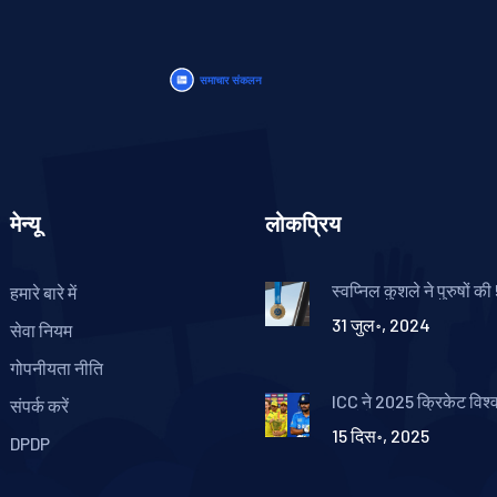
मेन्यू
लोकप्रिय
स्वप्निल कुशले ने पुरुषों क
हमारे बारे में
राइफल 3 स्थितियां फाइनल म
31 जुल॰, 2024
किया स्थान
सेवा नियम
गोपनीयता नीति
ICC ने 2025 क्रिकेट विश
संपर्क करें
अपडेटेड शेड्यूल जारी किय
15 दिस॰, 2025
पाकिस्तान मैच 5 अक्टूबर को
DPDP