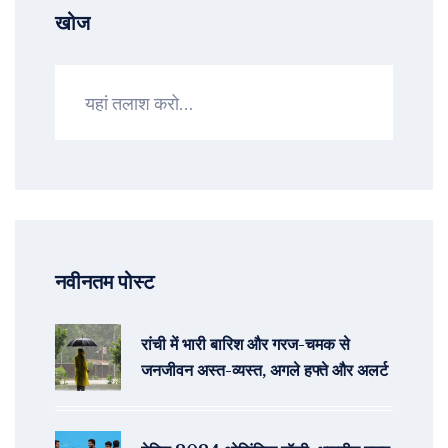
खोज
नवीनतम पोस्ट
रांची में भारी बारिश और गरज-चमक से
जनजीवन अस्त-व्यस्त, अगले हफ्ते और अलर्ट