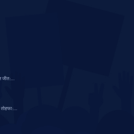
ुत जीत:
 पड़ना
 तोहफा:
छला शेयर