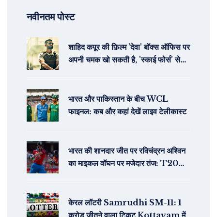
नवीनतम पोस्ट
शाहिद कपूर की फ़िल्म 'देवा' बॉक्स ऑफिस पर
अपनी चमक खो सकती है, 'स्काई फोर्स' से
पिछड़ने की संभावना
भारत और पाकिस्तान के बीच WCL
फाइनल: कब और कहां देखें लाइव टेलीकास्ट
भारत की शानदार जीत पर रविचंद्रन अश्विन
का माइकल वॉघन पर मजेदार तंज: T20
वर्ल्ड कप 2024 में सेमीफाइनल का रोमांचक
मुकाबला
केरल लॉटरी Samrudhi SM-11: 1
करोड़ जीतने वाला टिकट Kottayam में