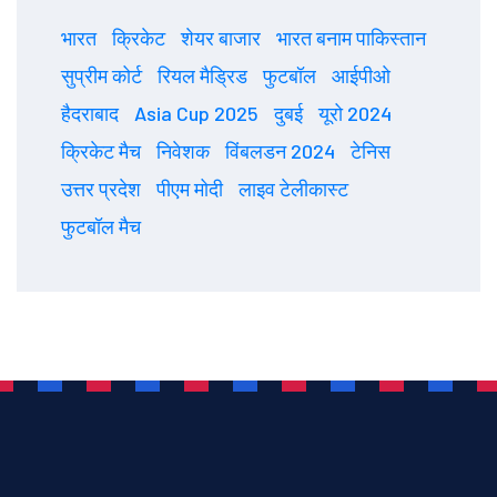
भारत
क्रिकेट
शेयर बाजार
भारत बनाम पाकिस्तान
सुप्रीम कोर्ट
रियल मैड्रिड
फुटबॉल
आईपीओ
हैदराबाद
Asia Cup 2025
दुबई
यूरो 2024
क्रिकेट मैच
निवेशक
विंबलडन 2024
टेनिस
उत्तर प्रदेश
पीएम मोदी
लाइव टेलीकास्ट
फुटबॉल मैच