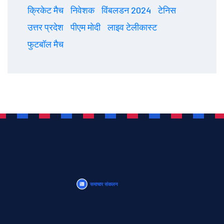
क्रिकेट मैच
निवेशक
विंबलडन 2024
टेनिस
उत्तर प्रदेश
पीएम मोदी
लाइव टेलीकास्ट
फुटबॉल मैच